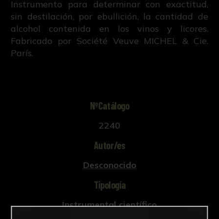
Instrumento para determinar con exactitud,
sin destilación, por ebullición, la cantidad de
alcohol contenida en los vinos y licores.
Fabricado por Société Veuve MICHEL & Cie.
París.
NºCatálogo
2240
Autor/es
Desconocido
Tipología
Instrumental científico