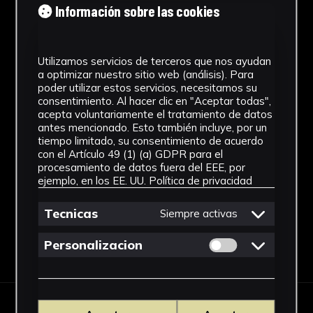
Cronología
Información sobre las cookies
1874
Utilizamos servicios de terceros que nos ayudan
Materiales
a optimizar nuestro sitio web (análisis). Para
poder utilizar estos servicios, necesitamos su
Metal y vidrio
consentimiento. Al hacer clic en "Aceptar todas",
acepta voluntariamente el tratamiento de datos
Ubicación
antes mencionado. Esto también incluye, por un
tiempo limitado, su consentimiento de acuerdo
Facultad de Farmacia
con el Artículo 49 (1) (a) GDPR para el
Ver más
procesamiento de datos fuera del EEE, por
ejemplo, en los EE. UU.
Política de privacidad
Tecnicas
Siempre activas
Permitir cookies 
Personalizacion
Descargar Ficha