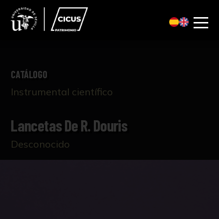
CATÁLOGO
Instrumental científico
Lancetas De R. Douris
Desconocido