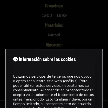
Cronología
1900 - 1999
Materiales
Metal
Ubicación
Facultad de Farmacia
Información sobre las cookies
Ver más
Utilizamos servicios de terceros que nos ayudan
a optimizar nuestro sitio web (análisis). Para
poder utilizar estos servicios, necesitamos su
Descargar Ficha
consentimiento. Al hacer clic en "Aceptar todas",
acepta voluntariamente el tratamiento de datos
antes mencionado. Esto también incluye, por un
tiempo limitado, su consentimiento de acuerdo