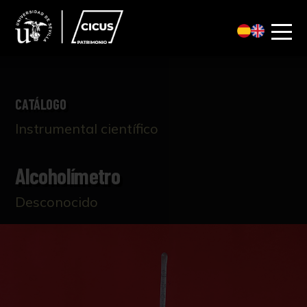
CATÁLOGO
Instrumental científico
Alcoholímetro
Desconocido