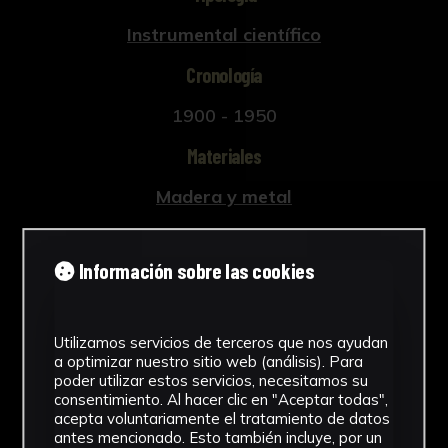
Instrumental científico
Cronología
1900 - 1950
Materiales
Madera y metal
Ubicación
Información sobre las cookies
Facultad de Química
Ver más
Utilizamos servicios de terceros que nos ayudan
a optimizar nuestro sitio web (análisis). Para
poder utilizar estos servicios, necesitamos su
consentimiento. Al hacer clic en "Aceptar todas",
Descargar Ficha
acepta voluntariamente el tratamiento de datos
antes mencionado. Esto también incluye, por un