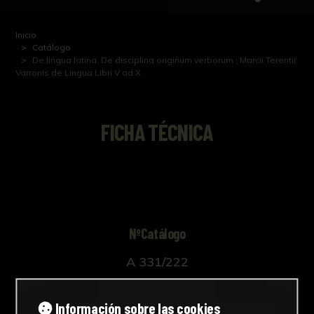
Inicio
Catálogo
De lingua latina. De disciplina originum verborum ; Marcii Terentii
Varronis de Lingua Libri V ad X
FICHA TÉCNICA
NºCatálogo
A 331/222
Autor/es
Información sobre las cookies