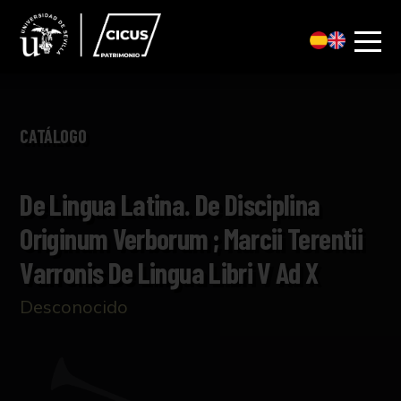
CATÁLOGO
De Lingua Latina. De Disciplina
Originum Verborum ; Marcii Terentii
Varronis De Lingua Libri V Ad X
Desconocido