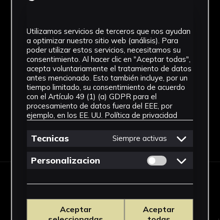
Desconocido
Cronología
Utilizamos servicios de terceros que nos ayudan
a optimizar nuestro sitio web (análisis). Para
SF
poder utilizar estos servicios, necesitamos su
consentimiento. Al hacer clic en "Aceptar todas",
Fondo
acepta voluntariamente el tratamiento de datos
antes mencionado. Esto también incluye, por un
Sin fondo
tiempo limitado, su consentimiento de acuerdo
con el Artículo 49 (1) (a) GDPR para el
procesamiento de datos fuera del EEE, por
ejemplo, en los EE. UU.
Política de privacidad
Descargar Ficha
Tecnicas
Siempre activas
Permitir cookies 
Personalizacion
OBRAS RELACIONADAS
Aceptar
Aceptar
seleccionadas
todas