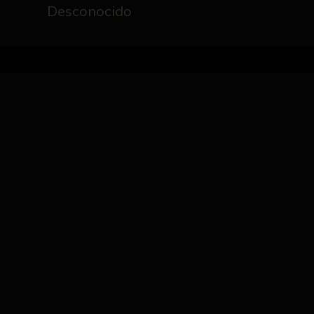
Desconocido
Inicio
Catálogo
additis articulis Parisiensib
B.Bonaventurae
FICHA TÉCNICA
NºCatálogo
Autor/es