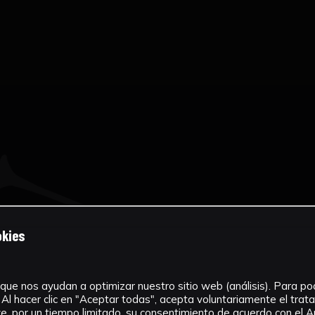
okies
que nos ayudan a optimizar nuestro sitio web (análisis). Para pode
Al hacer clic en "Aceptar todas", acepta voluntariamente el tra
, por un tiempo limitado, su consentimiento de acuerdo con el Ar