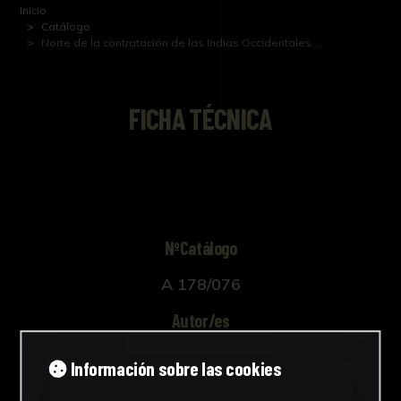
Inicio
Catálogo
Norte de la contratación de las Indias Occidentales ...
FICHA TÉCNICA
NºCatálogo
A 178/076
Autor/es
Desconocido
Información sobre las cookies
Cronología