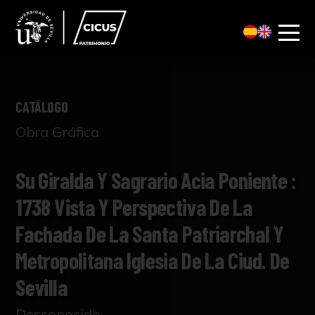
CATÁLOGO
Obra Gráfica
Su Giralda Y Sagrario Acia Poniente :
1738 Vista Y Perspectiva De La
Fachada De La Santa Patriarchal Y
Metropolitana Iglesia De La Ciud. De
Sevilla
Desconocido