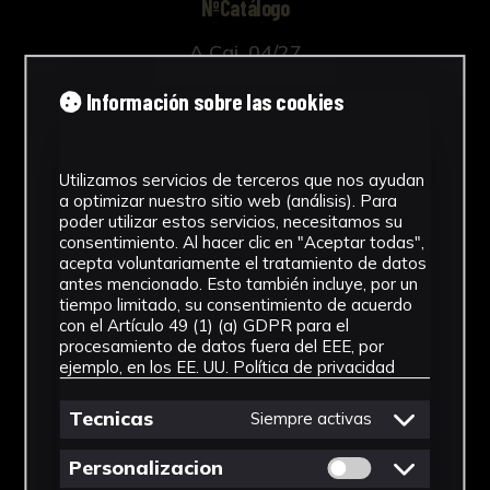
NºCatálogo
A Caj. 04/27
Autor/es
Información sobre las cookies
Desconocido
Utilizamos servicios de terceros que nos ayudan
Tipología
a optimizar nuestro sitio web (análisis). Para
poder utilizar estos servicios, necesitamos su
Obra Gráfica
consentimiento. Al hacer clic en "Aceptar todas",
acepta voluntariamente el tratamiento de datos
Cronología
antes mencionado. Esto también incluye, por un
tiempo limitado, su consentimiento de acuerdo
SF
con el Artículo 49 (1) (a) GDPR para el
procesamiento de datos fuera del EEE, por
Fondo
ejemplo, en los EE. UU.
Política de privacidad
Sin fondo
Tecnicas
Siempre activas
Permitir cookies 
Personalizacion