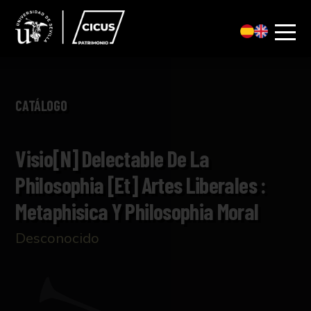
CATÁLOGO
Visio[n] Delectable De La
Philosophia [et] Artes Liberales :
Metaphisica Y Philosophia Moral
Desconocido