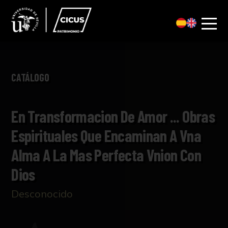
CATÁLOGO
En Transformacion De Amor ... Obras
Espirituales Que Encaminan A Vna
Alma A La Mas Perfecta Vnion Con
Dios
Desconocido