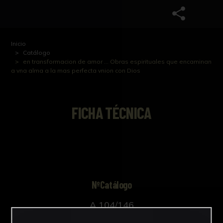
Inicio
Catálogo
en transformacion de amor ... Obras espirituales que encaminan
a vna alma a la mas perfecta vnion con Dios
FICHA TÉCNICA
NºCatálogo
A 104/146