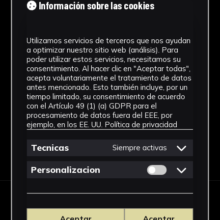
Autor/es
Información sobre las cookies
Desconocido
Utilizamos servicios de terceros que nos ayudan
Cronología
a optimizar nuestro sitio web (análisis). Para
poder utilizar estos servicios, necesitamos su
SF
consentimiento. Al hacer clic en "Aceptar todas",
acepta voluntariamente el tratamiento de datos
Fondo
antes mencionado. Esto también incluye, por un
tiempo limitado, su consentimiento de acuerdo
Sin fondo
con el Artículo 49 (1) (a) GDPR para el
procesamiento de datos fuera del EEE, por
ejemplo, en los EE. UU.
Política de privacidad
Tecnicas
Siempre activas
Descargar Ficha
Permitir cookies 
Personalizacion
OBRAS RELACIONADAS
Aceptar
Aceptar