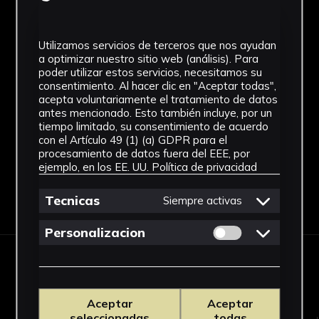
Desconocido
Cronología
Utilizamos servicios de terceros que nos ayudan
a optimizar nuestro sitio web (análisis). Para
SF
poder utilizar estos servicios, necesitamos su
consentimiento. Al hacer clic en "Aceptar todas",
Fondo
acepta voluntariamente el tratamiento de datos
antes mencionado. Esto también incluye, por un
Sin fondo
tiempo limitado, su consentimiento de acuerdo
con el Artículo 49 (1) (a) GDPR para el
procesamiento de datos fuera del EEE, por
ejemplo, en los EE. UU.
Política de privacidad
Descargar Ficha
Tecnicas
Siempre activas
Permitir cookies 
Personalizacion
OBRAS RELACIONADAS
Aceptar
Aceptar
seleccionadas
todas