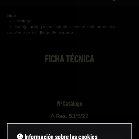
Inicio
Catálogo
Co[m]pilacio[n] delos establecimientos dela orden dela
caualleria de sa[n]tiago del espada
FICHA TÉCNICA
NºCatálogo
A Res. 53/5/22
Autor/es
Información sobre las cookies