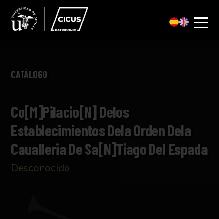
CATÁLOGO
Co[m]pilacio[n] Delos
Establecimientos Dela Orden Dela
Caualleria De Sa[n]tiago Del Espada
Desconocido