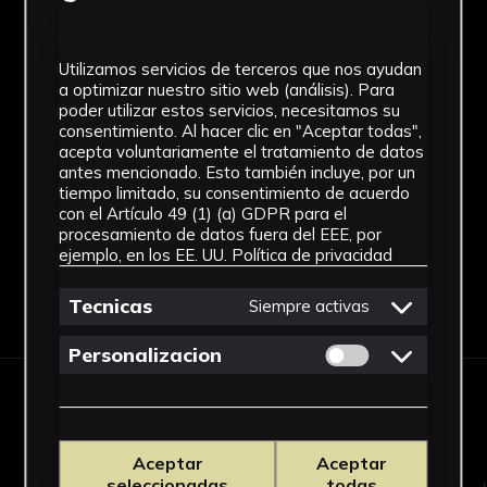
Desconocido
Cronología
Utilizamos servicios de terceros que nos ayudan
a optimizar nuestro sitio web (análisis). Para
SF
poder utilizar estos servicios, necesitamos su
consentimiento. Al hacer clic en "Aceptar todas",
Fondo
acepta voluntariamente el tratamiento de datos
antes mencionado. Esto también incluye, por un
Sin fondo
tiempo limitado, su consentimiento de acuerdo
con el Artículo 49 (1) (a) GDPR para el
procesamiento de datos fuera del EEE, por
ejemplo, en los EE. UU.
Política de privacidad
Descargar Ficha
Tecnicas
Siempre activas
Permitir cookies 
Personalizacion
OBRAS RELACIONADAS
Aceptar
Aceptar
seleccionadas
todas