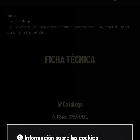
Inicio
Catálogo
Neyperg Rerum Moscouiticarum commentarij Sigismundi Liberi
baronis in Herberstain
FICHA TÉCNICA
NºCatálogo
A Res 65/4/01
Autor/es
Información sobre las cookies