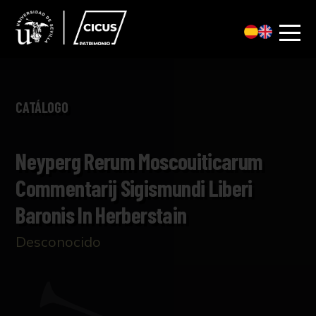
CATÁLOGO
Neyperg Rerum Moscouiticarum
Commentarij Sigismundi Liberi
Baronis In Herberstain
Desconocido