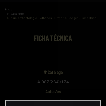
Inicio
Catálogo
siue Archontologia... Athanasii Kircheri e Soc. Jesu Turris Babel
FICHA TÉCNICA
NºCatálogo
A 087(234)/174
Autor/es
Desconocido