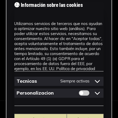
Información sobre las cookies
Tipología
Obra Gráfica
Utilizamos servicios de terceros que nos ayudan
Cronología
a optimizar nuestro sitio web (análisis). Para
poder utilizar estos servicios, necesitamos su
SF
consentimiento. Al hacer clic en "Aceptar todas",
acepta voluntariamente el tratamiento de datos
Fondo
antes mencionado. Esto también incluye, por un
tiempo limitado, su consentimiento de acuerdo
Sin fondo
con el Artículo 49 (1) (a) GDPR para el
procesamiento de datos fuera del EEE, por
ejemplo, en los EE. UU.
Política de privacidad
Tecnicas
Siempre activas
Descargar Ficha
Permitir cookies 
Personalizacion
OBRAS RELACIONADAS