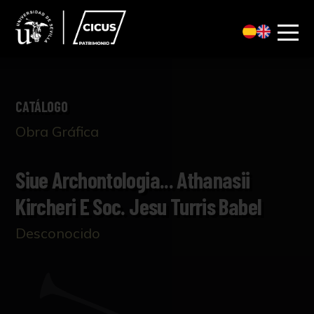
CATÁLOGO
Obra Gráfica
Siue Archontologia... Athanasii
Kircheri E Soc. Jesu Turris Babel
Desconocido