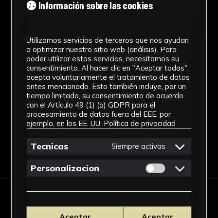
Autor/es
Información sobre las cookies
Desconocido
Utilizamos servicios de terceros que nos ayudan
Cronología
a optimizar nuestro sitio web (análisis). Para
poder utilizar estos servicios, necesitamos su
SF
consentimiento. Al hacer clic en "Aceptar todas",
acepta voluntariamente el tratamiento de datos
Fondo
antes mencionado. Esto también incluye, por un
tiempo limitado, su consentimiento de acuerdo
Sin fondo
con el Artículo 49 (1) (a) GDPR para el
procesamiento de datos fuera del EEE, por
ejemplo, en los EE. UU.
Política de privacidad
Tecnicas
Siempre activas
Descargar Ficha
Permitir cookies 
Personalizacion
OBRAS RELACIONADAS
Aceptar
Aceptar