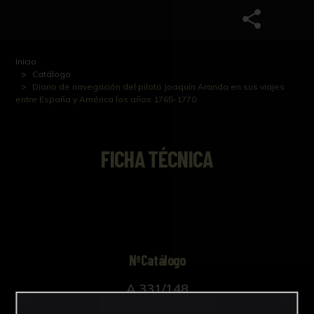
Inicio
Catálogo
Diario de navegación del piloto Joaquín Aranda en sus viajes
entre España y América los años 1765-1770
FICHA TÉCNICA
NºCatálogo
A 331/148