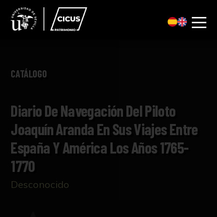
CATÁLOGO
Diario De Navegación Del Piloto
Joaquín Aranda En Sus Viajes Entre
España Y América Los Años 1765-
1770
Desconocido