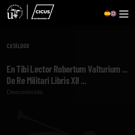
CATÁLOGO
En Tibi Lector Robertum Valturium ...
De Re Militari Libris XII ...
Desconocido