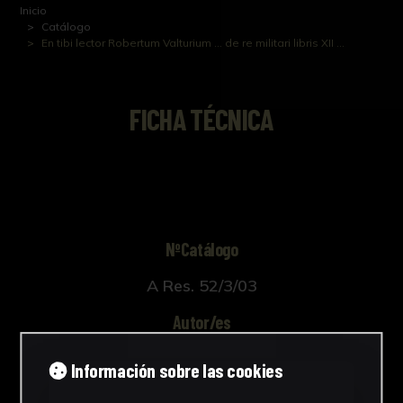
Inicio
Catálogo
En tibi lector Robertum Valturium ... de re militari libris XII ...
FICHA TÉCNICA
NºCatálogo
A Res. 52/3/03
Autor/es
Desconocido
Información sobre las cookies
Cronología