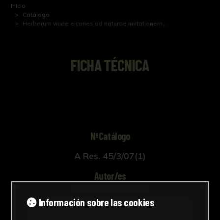
Inicio
Catálogo
Herbarum viuae eicones ad naturae imitationem...
FICHA TÉCNICA
NºCatálogo
A Res. 45/3/07(1)
Autor/es
Desconocido
Información sobre las cookies
Cronología