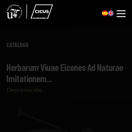
CATÁLOGO
Herbarum Viuae Eicones Ad Naturae
Imitationem...
Desconocido