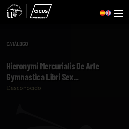
CATÁLOGO
Hieronymi Mercurialis De Arte
Gymnastica Libri Sex...
Desconocido