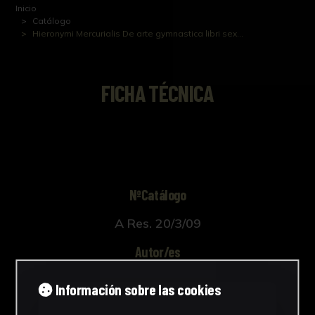
Inicio
Catálogo
Hieronymi Mercurialis De arte gymnastica libri sex...
FICHA TÉCNICA
NºCatálogo
A Res. 20/3/09
Autor/es
Desconocido
Información sobre las cookies
Cronología