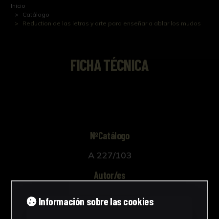
Inicio
Catálogo
Reduction de las letras y arte para enseñar a ablar los mudos
FICHA TÉCNICA
NºCatálogo
A 227/103
Autor/es
Desconocido
Información sobre las cookies
Cronología