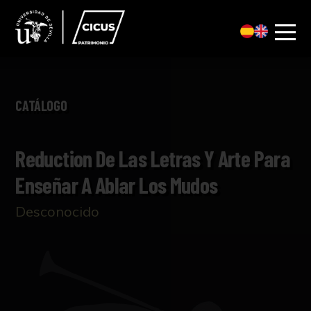
CATÁLOGO
Reduction De Las Letras Y Arte Para
Enseñar A Ablar Los Mudos
Desconocido