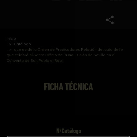
Inicio
Catálogo
que es de la Orden de Predicadores Relación del auto de fe
que celebró el Santo Officio de la Inquisición de Sevilla en el
Convento de San Pablo el Real
FICHA TÉCNICA
NºCatálogo