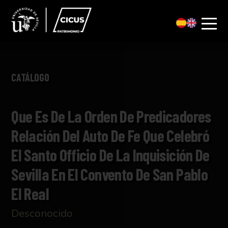
CATÁLOGO
Que Es De La Orden De Predicadores
Relación Del Auto De Fe Que Celebró
El Santo Officio De La Inquisición De
Sevilla En El Convento De San Pablo
El Real
Desconocido