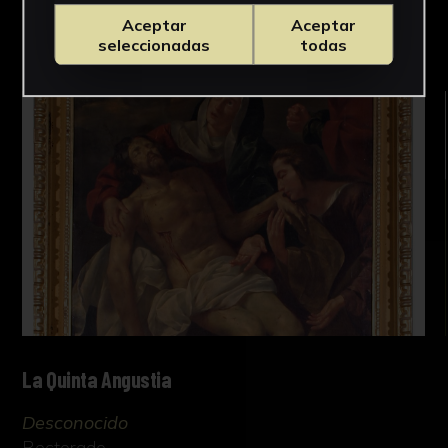
OBRAS RELACIONADAS
Aceptar
Aceptar
seleccionadas
todas
La Quinta Angustia
Desconocido
Rectorado