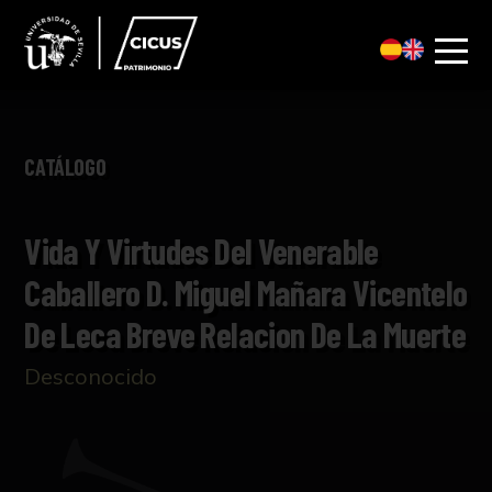
CATÁLOGO
Vida Y Virtudes Del Venerable
Caballero D. Miguel Mañara Vicentelo
De Leca Breve Relacion De La Muerte
Desconocido