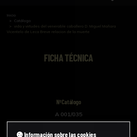
Inicio
Catálogo
vida y virtudes del venerable caballero D. Miguel Mañara
Vicentelo de Leca Breve relacion de la muerte
FICHA TÉCNICA
NºCatálogo
A 001/035
Autor/es
Información sobre las cookies