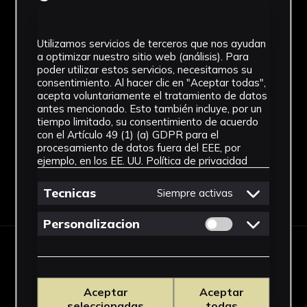
Desconocido
Cronología
Utilizamos servicios de terceros que nos ayudan
a optimizar nuestro sitio web (análisis). Para
SF
poder utilizar estos servicios, necesitamos su
consentimiento. Al hacer clic en "Aceptar todas",
Fondo
acepta voluntariamente el tratamiento de datos
antes mencionado. Esto también incluye, por un
Sin fondo
tiempo limitado, su consentimiento de acuerdo
con el Artículo 49 (1) (a) GDPR para el
procesamiento de datos fuera del EEE, por
ejemplo, en los EE. UU.
Política de privacidad
Descargar Ficha
Tecnicas
Siempre activas
Permitir cookies 
Personalizacion
OBRAS RELACIONADAS
Aceptar
Aceptar
seleccionadas
todas