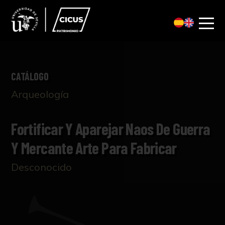
CATÁLOGO
Arqueología
Fortificar Y Aparejar Naos De Guerra
Y Mercante Arte Para Fabricar
Desconocido