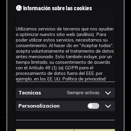
Información sobre las cookies
Tipología
Arqueología
Utilizamos servicios de terceros que nos ayudan
Cronología
a optimizar nuestro sitio web (análisis). Para
poder utilizar estos servicios, necesitamos su
consentimiento. Al hacer clic en "Aceptar todas",
SF
acepta voluntariamente el tratamiento de datos
antes mencionado. Esto también incluye, por un
Fondo
tiempo limitado, su consentimiento de acuerdo
con el Artículo 49 (1) (a) GDPR para el
Sin fondo
procesamiento de datos fuera del EEE, por
ejemplo, en los EE. UU.
Política de privacidad
Tecnicas
Siempre activas
Descargar Ficha
Permitir cookies 
Personalizacion
OBRAS RELACIONADAS