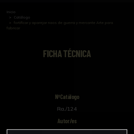
Inicio
Catálogo
fortificar y aparejar naos de guerra y mercante Arte para
fabricar
FICHA TÉCNICA
NºCatálogo
Ra./124
Autor/es
Desconocido