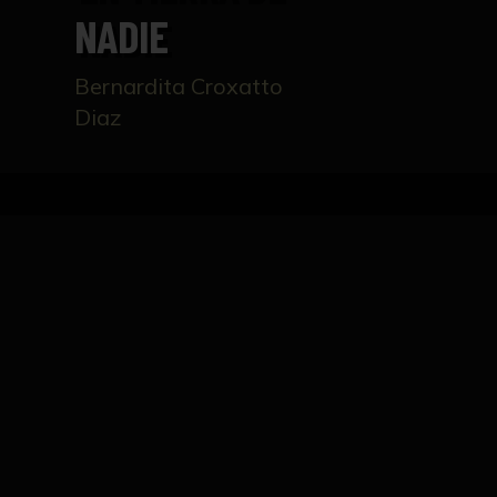
NADIE
Bernardita Croxatto
Diaz
Inicio
Catálogo
EN TIERRA DE NADIE
FICHA TÉCNICA
Se acompaña reproduccion procedente del c
Sevilla.