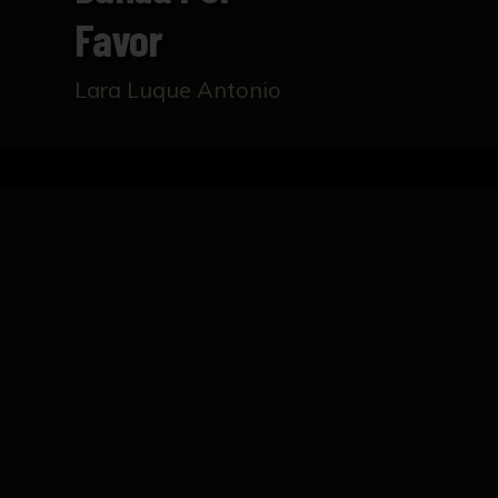
Favor
Lara Luque Antonio
Inicio
Catálogo
Saque de banda por favor
FICHA TÉCNICA
Saque de banda de fútbol.