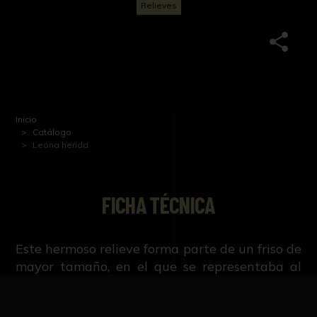
Relieves
Inicio
Catálogo
Leona herida
FICHA TÉCNICA
Este hermoso relieve forma parte de un friso de
mayor tamaño, en el que se representaba al
rey Asurbanipal cazando en un carro tirado
por caballos a galope, mientras a su alrededor