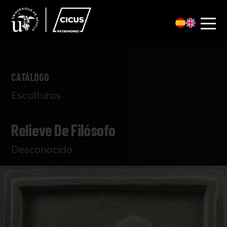
CATÁLOGO
Esculturas
Relieve De Filósofo
Desconocido