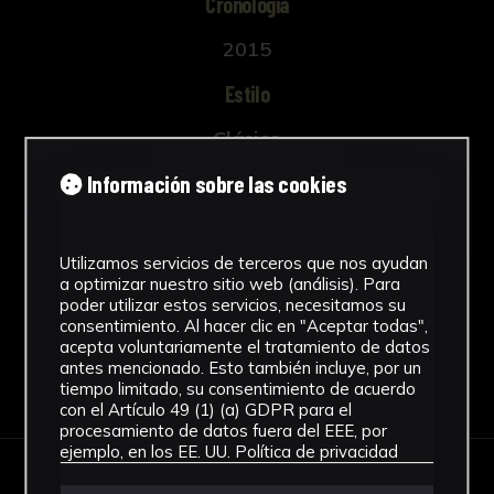
Cronología
aristocracia senatorial cultivaba en sus villas
campestres un ocio que tendía al escapismo
2015
del presente y de los negocios de estado. Y
para ello se buscaba que la atmósfera de estas
Estilo
villas fuese lo más acorde a la circunstancia
Clásico
espiritual, coincidiendo inquietudes librescas y
gustos artísticos. De ahí el coleccionismo de
Información sobre las cookies
Técnica
esculturas que animaban sus salas.
Vaciado
La existencia de una mayor clientela romana
Ver más
Utilizamos servicios de terceros que nos ayudan
hizo que muchos talleres áticos produjesen
a optimizar nuestro sitio web (análisis). Para
poder utilizar estos servicios, necesitamos su
obras en serie que podían concluirse y
consentimiento. Al hacer clic en "Aceptar todas",
retocarse en Roma en función del gusto del
acepta voluntariamente el tratamiento de datos
cliente. Partiendo de los modelos se hicieron
antes mencionado. Esto también incluye, por un
Descargar Ficha
tiempo limitado, su consentimiento de acuerdo
réplicas más o menos fieles de esculturas,
con el Artículo 49 (1) (a) GDPR para el
copias de detalles de éstas como ornato, así
procesamiento de datos fuera del EEE, por
como relieves y todo tipo de creaciones que
ejemplo, en los EE. UU.
Política de privacidad
tenían un marcado carácter decorativo. La