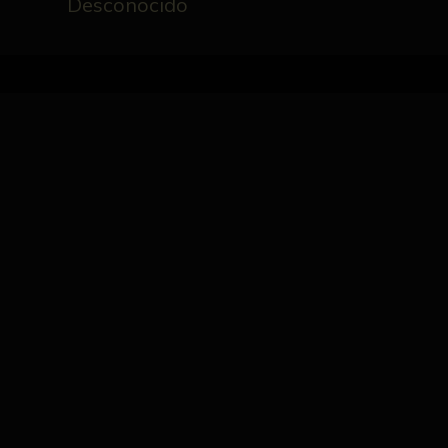
Desconocido
Inicio
Catálogo
Medalla Rectoral (Reverso)
FICHA TÉCNICA
NºCatálogo
Autor/es
2508-ORF
Desconocido