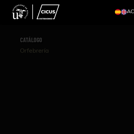
A
CATÁLOGO
Orfebrería