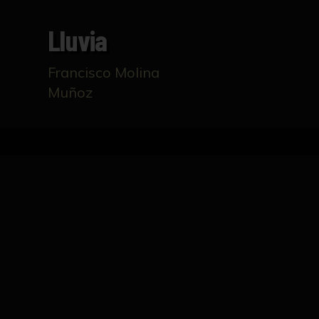
Lluvia
Francisco Molina
Muñoz
Inicio
Catálogo
Lluvia
FICHA TÉCNICA
Un paisaje desnudo, desolado, lluvioso con 
idealizado. No existe figuración alguna