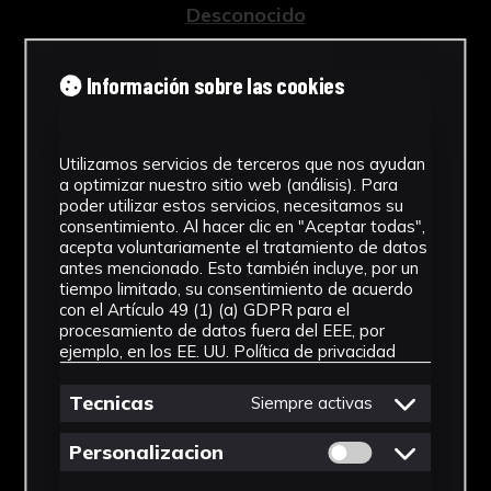
Desconocido
Tipología
Información sobre las cookies
Esculturas
Cronología
Utilizamos servicios de terceros que nos ayudan
a optimizar nuestro sitio web (análisis). Para
1928 - 1967
poder utilizar estos servicios, necesitamos su
consentimiento. Al hacer clic en "Aceptar todas",
Estilo
acepta voluntariamente el tratamiento de datos
antes mencionado. Esto también incluye, por un
Abstracción Geométrica
tiempo limitado, su consentimiento de acuerdo
con el Artículo 49 (1) (a) GDPR para el
Materiales
procesamiento de datos fuera del EEE, por
ejemplo, en los EE. UU.
Política de privacidad
Escayola
Ver más
Tecnicas
Siempre activas
Permitir cookies 
Personalizacion