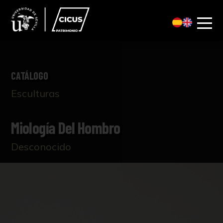
CATÁLOGO
Esculturas
Miología Del Hombro
Desconocido