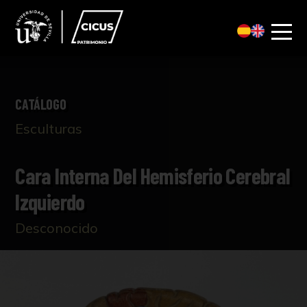
CATÁLOGO
Esculturas
Cara Interna Del Hemisferio Cerebral
Izquierdo
Desconocido