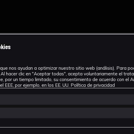
okies
que nos ayudan a optimizar nuestro sitio web (análisis). Para pode
Al hacer clic en "Aceptar todas", acepta voluntariamente el tra
, por un tiempo limitado, su consentimiento de acuerdo con el Ar
l EEE, por ejemplo, en los EE. UU.
Política de privacidad