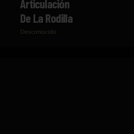
Articulación
De La Rodilla
Desconocido
Inicio
Catálogo
Cara posterior de la articulación
FICHA TÉCNICA
Talla realizada en madera que representa l
rectangular de madera, que se adhiere a su v