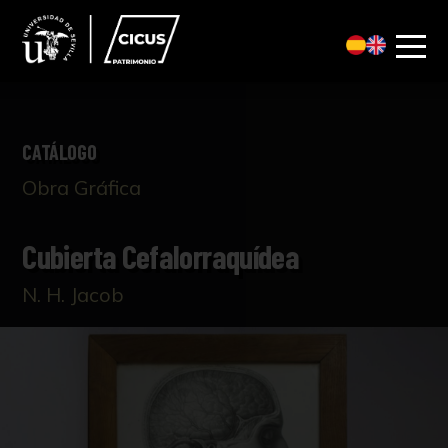
CATÁLOGO
Obra Gráfica
Cubierta Cefalorraquídea
N. H. Jacob