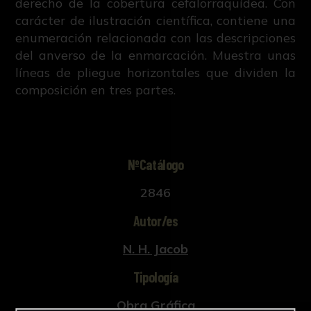
derecho de la cobertura cefalorraquídea. Con
carácter de ilustración científica, contiene una
enumeración relacionada con las descripciones
del anverso de la enmarcación. Muestra unas
líneas de pliegue horizontales que dividen la
composición en tres partes.
NºCatálogo
2846
Autor/es
N. H. Jacob
Tipología
Obra Gráfica