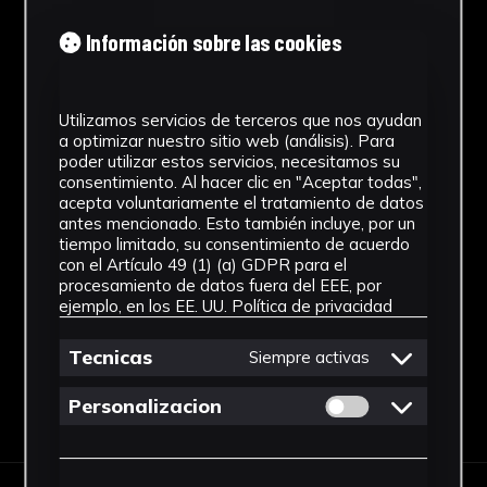
Cronología
Información sobre las cookies
1932 - 1939
Utilizamos servicios de terceros que nos ayudan
Técnica
a optimizar nuestro sitio web (análisis). Para
poder utilizar estos servicios, necesitamos su
Litografía
consentimiento. Al hacer clic en "Aceptar todas",
acepta voluntariamente el tratamiento de datos
Materiales
antes mencionado. Esto también incluye, por un
tiempo limitado, su consentimiento de acuerdo
Papel
con el Artículo 49 (1) (a) GDPR para el
Ver más
procesamiento de datos fuera del EEE, por
ejemplo, en los EE. UU.
Política de privacidad
Tecnicas
Siempre activas
Permitir cookies 
Personalizacion
Descargar Ficha