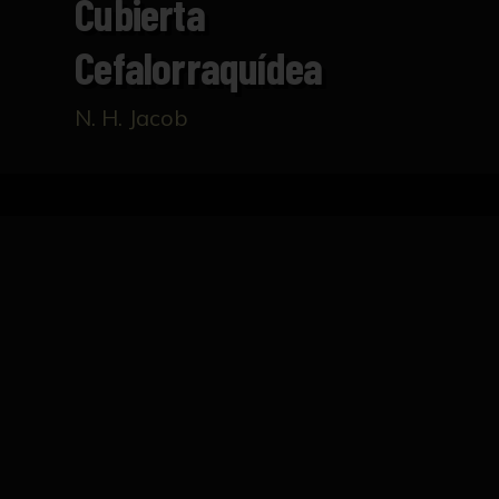
Cubierta
Cefalorraquídea
N. H. Jacob
Inicio
Catálogo
Cubierta cefalorraquídea
FICHA TÉCNICA
Litografía realizada en tinta negra que repr
científica, contiene una enumeración rela
horizontales que dividen la composición en t