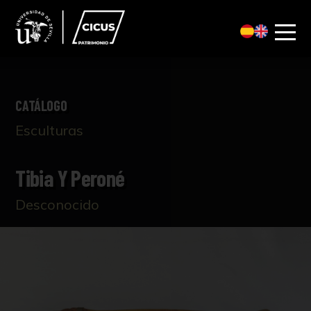
CATÁLOGO
Esculturas
Tibia Y Peroné
Desconocido