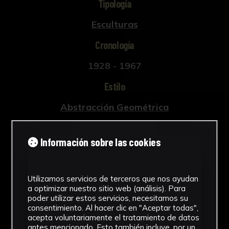
Tipología
Esculturas
Cronología
1928 - 1967
Estilo
Abstracción Geométrica
Técnica
Información sobre las cookies
Tallada y policromada
Ver más
Utilizamos servicios de terceros que nos ayudan
a optimizar nuestro sitio web (análisis). Para
poder utilizar estos servicios, necesitamos su
consentimiento. Al hacer clic en "Aceptar todas",
acepta voluntariamente el tratamiento de datos
Descargar Ficha
antes mencionado. Esto también incluye, por un