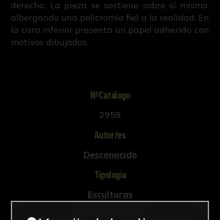
derecho. La pieza se sostiene sobre sí misma,
albergando una policromía fiel a la realidad. En
la cara inferior presenta un papel adherido con
motivos dibujados.
NºCatálogo
2959
Autor/es
Desconocido
Tipología
Esculturas
Cronología