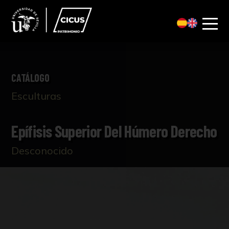
CATÁLOGO
Esculturas
Epífisis Superior Del Húmero Derecho
Desconocido