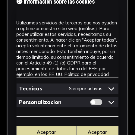
Información sobre las cookies
1928 - 1967
Estilo
Utilizamos servicios de terceros que nos ayudan
a optimizar nuestro sitio web (análisis). Para
Abstracción Geométrica
poder utilizar estos servicios, necesitamos su
consentimiento. Al hacer clic en "Aceptar todas",
Materiales
acepta voluntariamente el tratamiento de datos
antes mencionado. Esto también incluye, por un
Barro
tiempo limitado, su consentimiento de acuerdo
con el Artículo 49 (1) (a) GDPR para el
Ver más
procesamiento de datos fuera del EEE, por
ejemplo, en los EE. UU.
Política de privacidad
Tecnicas
Siempre activas
Descargar Ficha
Permitir cookies 
Personalizacion
IMÁGENES
Aceptar
Aceptar