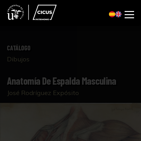
CATÁLOGO
Dibujos
Anatomía De Espalda Masculina
José Rodríguez Expósito