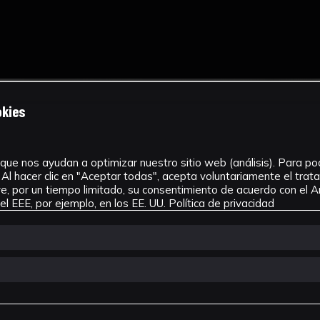
okies
que nos ayudan a optimizar nuestro sitio web (análisis). Para pode
Al hacer clic en "Aceptar todas", acepta voluntariamente el tra
, por un tiempo limitado, su consentimiento de acuerdo con el Ar
l EEE, por ejemplo, en los EE. UU.
Política de privacidad