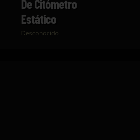
De Citómetro
Estático
Desconocido
Inicio
Catálogo
Microscopio de citómetro está
FICHA TÉCNICA
Microscopio de citómetro estático, realiza
original.