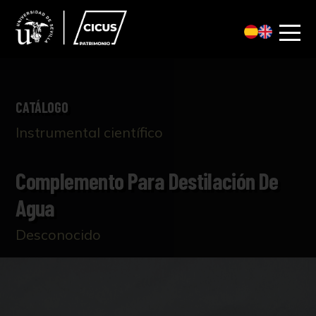
CATÁLOGO
Instrumental científico
Complemento Para Destilación De
Agua
Desconocido