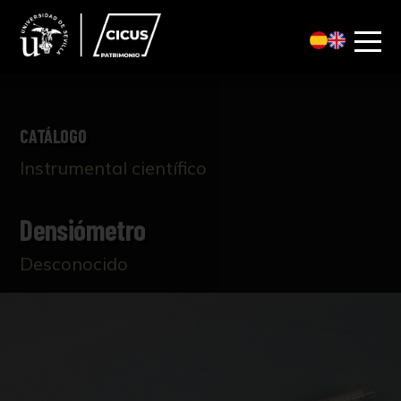
CATÁLOGO
Instrumental científico
Densiómetro
Desconocido