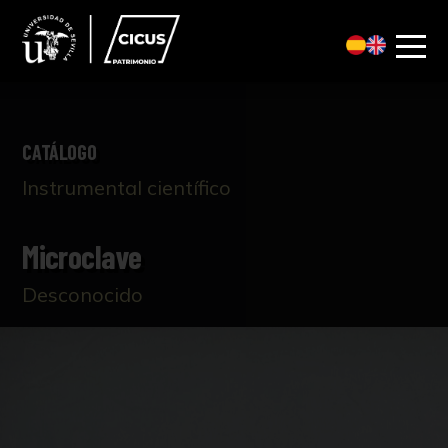
CATÁLOGO
Instrumental científico
Microclave
Desconocido