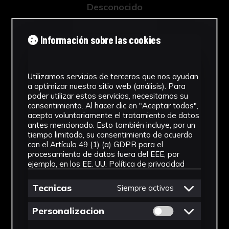
Desconocido
Tipología
Información sobre las cookies
Instrumental científico
Cronología
Utilizamos servicios de terceros que nos ayudan
a optimizar nuestro sitio web (análisis). Para
1920 - 2000
poder utilizar estos servicios, necesitamos su
consentimiento. Al hacer clic en "Aceptar todas",
Técnica
acepta voluntariamente el tratamiento de datos
antes mencionado. Esto también incluye, por un
Ensamblaje
tiempo limitado, su consentimiento de acuerdo
con el Artículo 49 (1) (a) GDPR para el
Ubicación
procesamiento de datos fuera del EEE, por
ejemplo, en los EE. UU.
Política de privacidad
Facultad de Medicina
Ver más
Tecnicas
Siempre activas
Permitir cookies 
Personalizacion