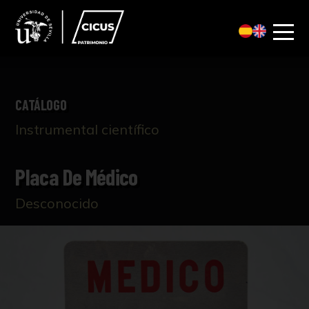
CATÁLOGO
Instrumental científico
Placa De Médico
Desconocido