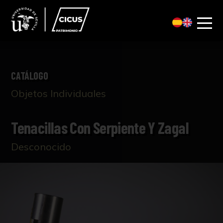
CATÁLOGO
Objetos Individuales
Tenacillas Con Serpiente Y Zagal
Desconocido