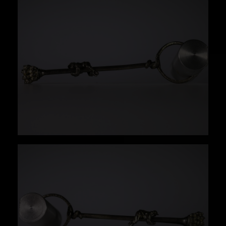
Bibliografía:
Antonio Rua Benito, Tenacillas para
fumarRevista Antiquaria (Edicomar, 68-71,
Madrid, 1987).