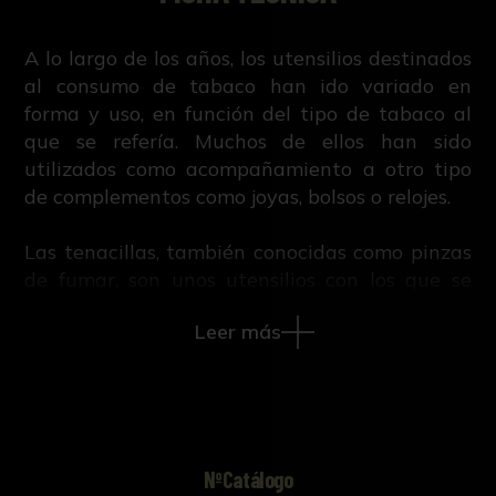
A lo largo de los años, los utensilios destinados
al consumo de tabaco han ido variado en
forma y uso, en función del tipo de tabaco al
que se refería. Muchos de ellos han sido
utilizados como acompañamiento a otro tipo
de complementos como joyas, bolsos o relojes.
Las tenacillas, también conocidas como pinzas
de fumar, son unos utensilios con los que se
sostiene el cigarro o cigarrillo para así impedir
Leer más
el contacto directo con el tabaco, evitando de
esta forma el olor y las posibles manchas en los
dedos. Eran utilizadas por mujeres y hombres
de ciertas profesiones (clérigos, médicos,
dependientes…), pues estaba mal visto que se
mancharan los dedos y sus manos oliesen a
NºCatálogo