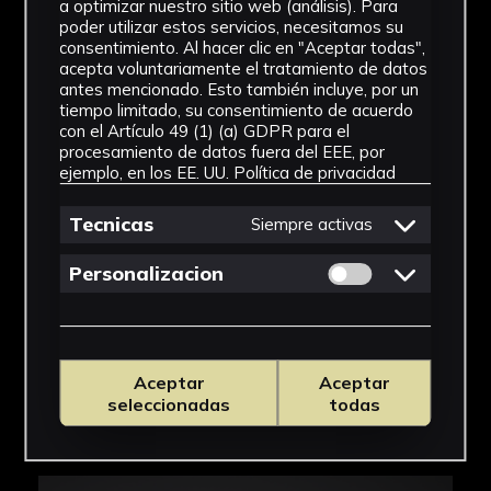
a optimizar nuestro sitio web (análisis). Para
poder utilizar estos servicios, necesitamos su
Esta es una de las piezas más originales en
consentimiento. Al hacer clic en "Aceptar todas",
cuanto a ornamento y preciosismo, realizada
acepta voluntariamente el tratamiento de datos
antes mencionado. Esto también incluye, por un
en Bélgica y elaborada con plata europea. No
tiempo limitado, su consentimiento de acuerdo
tiene punzón de identificación que nos ayude a
con el Artículo 49 (1) (a) GDPR para el
determinar dónde o cuándo se realizó
procesamiento de datos fuera del EEE, por
exactamente. El sistema de varillas responde
ejemplo, en los EE. UU.
Política de privacidad
al tradicional, terminando en unas pinzas con
Tecnicas
Siempre activas
forma de garra de animal, forma muy utilizada
en estos utensilios. La virola tiene forma de
Permitir cookies 
Personalizacion
zagal, el cual, vestido con ropa campestre y
sombrero, parece trepar por las varillas cuando
es deslizado para ejercer la presión, otorgando
un aspecto divertido a la pieza. La varilla,
Aceptar
Aceptar
cilíndrica y lisa, está soldada a un precioso
seleccionadas
todas
anillo con forma de serpiente que se enrosca
sobre la varilla (RUA BENITO, 1987, p.68 y 70).