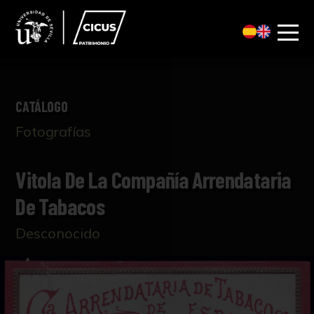
CATÁLOGO
Fotografías
Vitola De La Compañía Arrendataria
De Tabacos
Desconocido