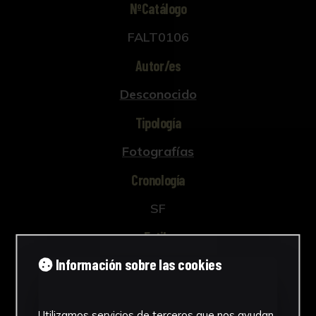
NºCatálogo
FALT0106
Autor/es
Desconocido
Tipología
Fotografías
Cronología
SF
Estilo
Información sobre las cookies
Figuración contemporánea
Técnica
Utilizamos servicios de terceros que nos ayudan