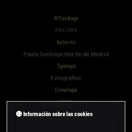
NºCatálogo
FAC-084
Autor/es
Paula Santiago Martín de Madrid
Tipología
Fotografías
Cronología
2019
Información sobre las cookies
Estilo
Arte contemporáneo