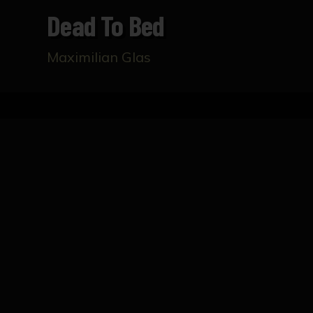
Dead To Bed
Maximilian Glas
Inicio
Catálogo
Dead to Bed
FICHA TÉCNICA