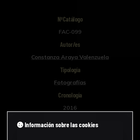
NºCatálogo
FAC-099
Autor/es
Constanza Araya Valenzuela
Tipología
Fotografías
Cronología
2016
Estilo
Información sobre las cookies
Arte contemporáneo