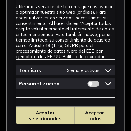
Técnica
Utilizamos servicios de terceros que nos ayudan
a optimizar nuestro sitio web (análisis). Para
Impresión digital
poder utilizar estos servicios, necesitamos su
consentimiento. Al hacer clic en "Aceptar todas",
Ver más
acepta voluntariamente el tratamiento de datos
antes mencionado. Esto también incluye, por un
tiempo limitado, su consentimiento de acuerdo
con el Artículo 49 (1) (a) GDPR para el
procesamiento de datos fuera del EEE, por
ejemplo, en los EE. UU.
Política de privacidad
Descargar Ficha
Tecnicas
Siempre activas
Permitir cookies 
Personalizacion
IMÁGENES
Aceptar
Aceptar
seleccionadas
todas