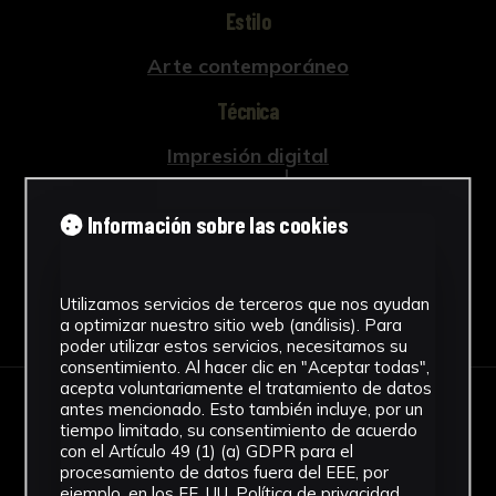
Estilo
Arte contemporáneo
Técnica
Impresión digital
Ver más
Información sobre las cookies
Utilizamos servicios de terceros que nos ayudan
Descargar Ficha
a optimizar nuestro sitio web (análisis). Para
poder utilizar estos servicios, necesitamos su
consentimiento. Al hacer clic en "Aceptar todas",
acepta voluntariamente el tratamiento de datos
antes mencionado. Esto también incluye, por un
IMÁGENES
tiempo limitado, su consentimiento de acuerdo
con el Artículo 49 (1) (a) GDPR para el
procesamiento de datos fuera del EEE, por
ejemplo, en los EE. UU.
Política de privacidad