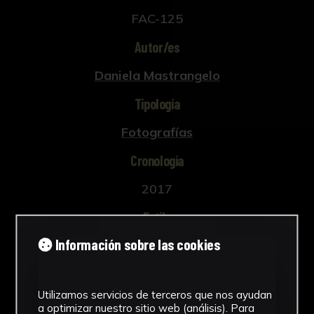
FAC-125
Autor/es
Daniela Mastrangelo
Tipología
Fotografías
Cronología
2017
Estilo
Información sobre las cookies
Arte contemporáneo
Técnica
Utilizamos servicios de terceros que nos ayudan
Impresión digital
a optimizar nuestro sitio web (análisis). Para