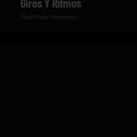
Giros Y Ritmos
Raúl Ruiz Alaminos
Inicio
Catálogo
Giros y ritmos
FICHA TÉCNICA
Giros y ritmos