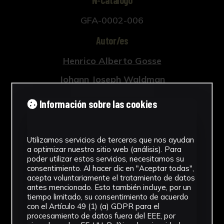
GFA-0002-006
Autor/es
Henrico Alberto Gosse
Johann Joseph Waldman
Johann Ulrich Kraus
Información sobre las cookies
Tipología
Grabados
Utilizamos servicios de terceros que nos ayudan
a optimizar nuestro sitio web (análisis). Para
Cronología
poder utilizar estos servicios, necesitamos su
consentimiento. Al hacer clic en "Aceptar todas",
acepta voluntariamente el tratamiento de datos
1740
antes mencionado. Esto también incluye, por un
tiempo limitado, su consentimiento de acuerdo
Estilo
con el Artículo 49 (1) (a) GDPR para el
procesamiento de datos fuera del EEE, por
Rococó