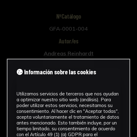
la composición queda enmarcada por una
sucesión de armas, instrumentos musicales,
NºCatálogo
enseñas y banderas militares con nombres de
GFA-0001-004
ciudades o regiones bajo el amparo del
emperador.
Autor/es
Grabado del libro "Amirables efectos de la
providencia sucedidos en la vida, imperio de
Andreas Reinhardt
Leopoldo Primero Invictissimo Emperador de
Henrico Alberto Gosse
Romanos", escrito por Constantino Roncaglia e
Información sobre las cookies
impreso en Milán en 1740 por Henrico-Alberto
Johann Joseph Waldman
Gosse
Tipología
Utilizamos servicios de terceros que nos ayudan
a optimizar nuestro sitio web (análisis). Para
Grabados
poder utilizar estos servicios, necesitamos su
consentimiento. Al hacer clic en "Aceptar todas",
Cronología
acepta voluntariamente el tratamiento de datos
antes mencionado. Esto también incluye, por un
1740
tiempo limitado, su consentimiento de acuerdo
con el Artículo 49 (1) (a) GDPR para el