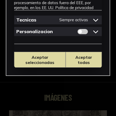
Estilo
procesamiento de datos fuera del EEE, por
ejemplo, en los EE. UU.
Política de privacidad
Rococó
Tecnicas
Siempre activas
Técnica
Permitir cookies 
Personalizacion
Grabado a buril
Ver más
Aceptar
Aceptar
seleccionadas
todas
Descargar Ficha
IMÁGENES