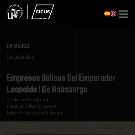
CATÁLOGO
Grabados
Empresas Bélicas Del Emperador
Leopoldo I De Habsburgo
Andreas Reinhardt
Henrico Alberto Gosse
Johann Joseph Waldman