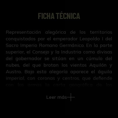
FICHA TÉCNICA
Representación alegórica de los territorios
conquistados por el emperador Leopoldo I del
Sacro Imperio Romano Germánico. En la parte
superior, el Consejo y la Industria como divisas
del gobernador se sitúan en un cúmulo del
nubes, del que brotan los vientos Aquilón y
Austro. Bajo esta alegoría aparece el águila
imperial, con coronas y centros, que defiende
con las armas la carta geográfica de las
ciudades capitales de Cracovia, Copenhague y
Leer más
Turonia de los rebeldes locales. Al fondo, en
perspectiva, se repite la escena, protagonizada
ahora por la villa piamontesa de Alessandria
(Italia), sitiada por las tropas francesas. Toda